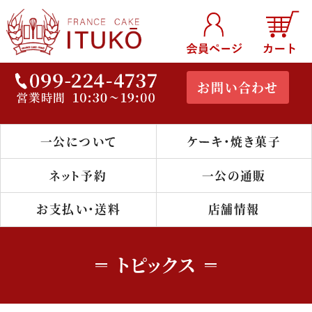
お問い合わせ
一公について
ケーキ・焼き菓子
鹿児島のケー
キ・洋菓子店
ネット予約
一公の通販
『フランス菓子
お支払い・送料
店舗情報
一公』公式通
トピックス
販サイト