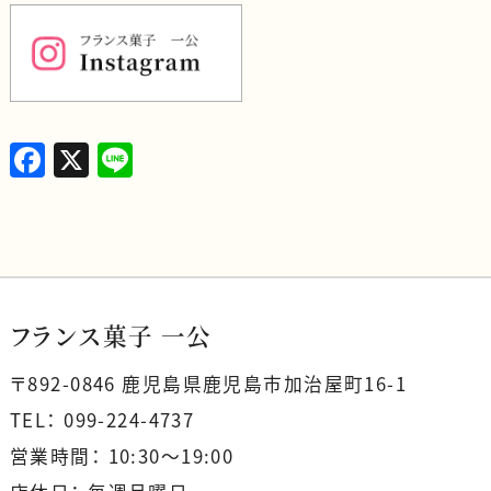
F
X
L
a
i
c
n
e
e
b
o
フランス菓子 一公
o
〒892-0846 鹿児島県鹿児島市加治屋町16-1
k
TEL： 099-224-4737
営業時間： 10:30〜19:00