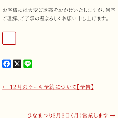
お客様には大変ご迷惑をおかけいたしますが、何卒
ご理解、ご了承の程よろしくお願い申し上げます。
F
X
L
a
i
c
n
←
１２月のケーキ予約について【予告】
e
e
b
o
o
ひなまつり3月3日（月）営業します
→