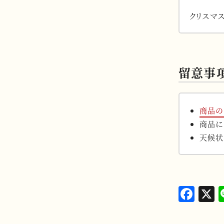
クリスマ
留意事
商品の
商品に
天候状
F
a