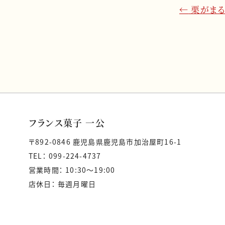
c
←
栗がまる
e
b
o
o
k
フランス菓子 一公
〒892-0846 鹿児島県鹿児島市加治屋町16-1
TEL： 099-224-4737
営業時間： 10:30〜19:00
店休日： 毎週月曜日