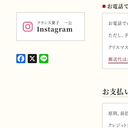
お電話
お電話で
ただし、
クリスマ
F
X
L
郵送代は
a
i
c
n
e
e
お支払
b
o
o
原則、前
k
クレジッ