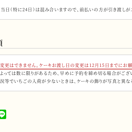
ス当日（特に24日）は混み合いますので、前払いの方が引き渡しが
項
変更はできません。ケーキお渡し日の変更は12月15日までにお願
よっては数に限りがあるため、早めに予約を締め切る場合がござ
況等でいちごの入荷が少ないときは、ケーキの飾りが写真と異な
X
L
i