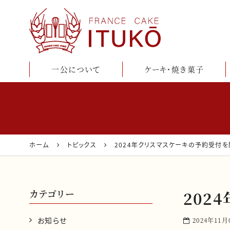
一公について
ケーキ・焼き菓子
鹿児島のケーキ・洋
菓子店『フランス菓
子一公』公式通販
ホーム
トピックス
2024年クリスマスケーキの予約受付を
サイト
カテゴリー
202
お知らせ
2024年11月