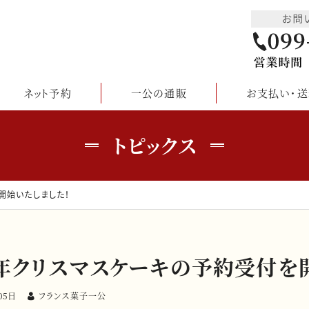
ネット予約
一公の通販
お支払い・送
トピックス
開始いたしました！
4年クリスマスケーキの予約受付を
05日
フランス菓子一公