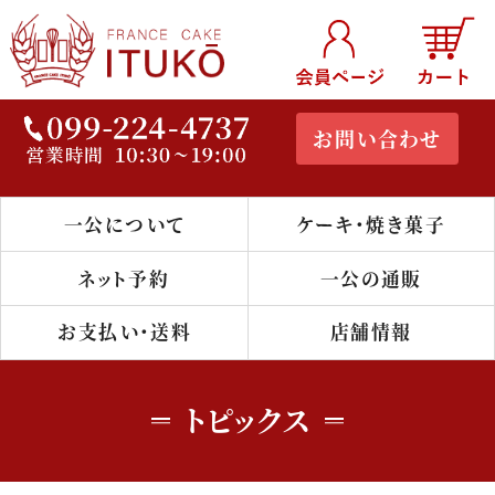
お問い合わせ
一公について
ケーキ・焼き菓子
鹿児島のケー
キ・洋菓子店
ネット予約
一公の通販
『フランス菓子
お支払い・送料
店舗情報
一公』公式通
トピックス
販サイト