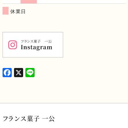
休業日
F
X
L
a
i
c
n
e
e
b
o
フランス菓子 一公
o