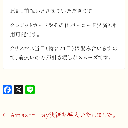
原則、前払いとさせていただきます。
クレジットカードやその他バーコード決済も利
用可能です。
クリスマス当日（特に24日）は混み合いますの
で、前払いの方が引き渡しがスムーズです。
F
X
L
a
i
c
n
←
Amazon Pay決済を導入いたしました。
e
e
b