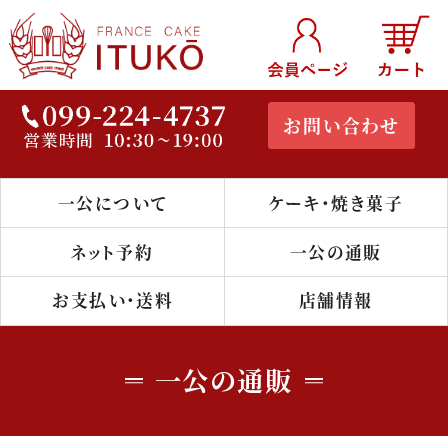
お問い合わせ
一公について
ケーキ・焼き菓子
鹿児島のケー
キ・洋菓子店
ネット予約
一公の通販
『フランス菓子
お支払い・送料
店舗情報
一公』公式通
一公の通販
販サイト