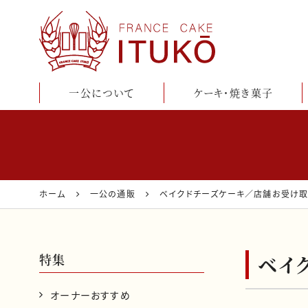
一公について
ケーキ・焼き菓子
鹿児島のケーキ・洋
菓子店『フランス菓
子一公』公式通販
ホーム
一公の通販
ベイクドチーズケーキ／店舗お受け取
サイト
特集
ベイ
オーナーおすすめ