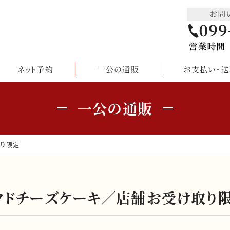
ネット予約
一公の通販
お支払い・送
一公の通販
り限定
クドチーズケーキ／店舗お受け取り