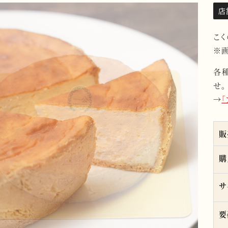
店
こ
※画
各
せ。
→
販
購
サ
要