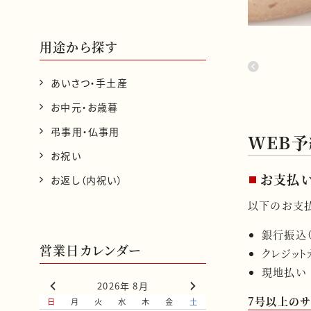
用途から探す
あいさつ・手土産
お中元・お歳暮
弔事用・仏事用
WEB
お祝い
お支払
お返し（内祝い）
以下のお支
銀行振込
営業日カレンダー
クレジット
現地払い
2026年 8月
7号以上のサ
日
月
火
水
木
金
土