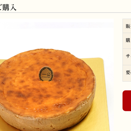
ご購入
販
購
サ
要