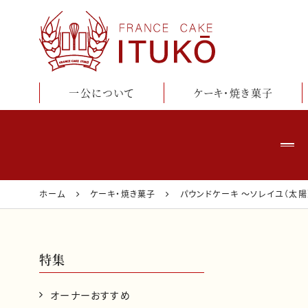
一公について
ケーキ・焼き菓子
鹿児島のケーキ・洋
菓子店『フランス菓
子一公』公式通販
ホーム
ケーキ・焼き菓子
パウンドケーキ 〜ソレイユ（太陽
サイト
特集
オーナーおすすめ