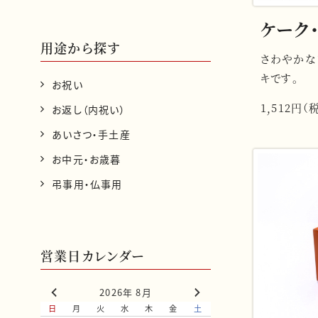
ケーク・
用途から探す
さわやかな
キです。
お祝い
1,512円（
お返し（内祝い）
あいさつ・手土産
お中元・お歳暮
弔事用・仏事用
営業日カレンダー
2026年 8月
日
月
火
水
木
金
土